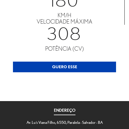
180
KM/H
VELOCIDADE MÁXIMA
308
POTÊNCIA (CV)
QUERO ESSE
ENDEREÇO
Av. Luís Viana Filho, 6550, Paralela - Salvador - BA