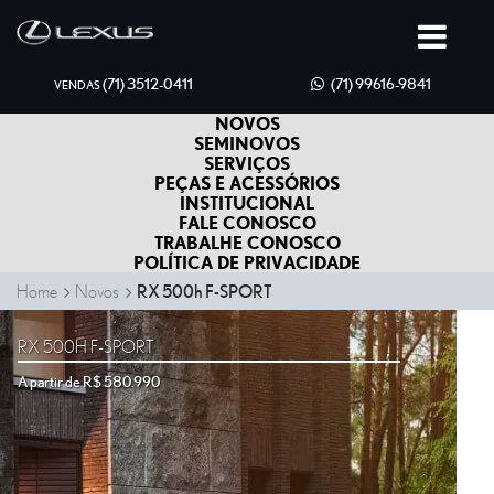
(71) 3512-0411
(71) 99616-9841
VENDAS
NOVOS
SEMINOVOS
SERVIÇOS
PEÇAS E ACESSÓRIOS
INSTITUCIONAL
FALE CONOSCO
TRABALHE CONOSCO
POLÍTICA DE PRIVACIDADE
Home
Novos
RX 500h F-SPORT
RX 500H F-SPORT
A partir de R$ 580.990