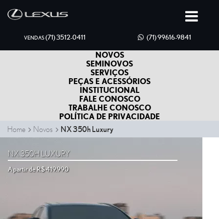
(71) 3512-0411
(71) 99616-9841
VENDAS
NOVOS
SEMINOVOS
SERVIÇOS
PEÇAS E ACESSÓRIOS
INSTITUCIONAL
FALE CONOSCO
TRABALHE CONOSCO
POLÍTICA DE PRIVACIDADE
Home
Novos
NX 350h Luxury
NX 350H LUXURY
A partir de R$ 419.990