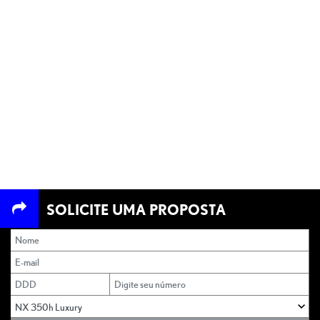
A NX 350H LUXURY
SOLICITE UMA PROPOSTA
COMBINA UM MOTOR A
GASOLINA DE 2,5 LITROS E
QUATRO CILINDROS COM
UM POTENTE MOTOR